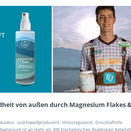
dheit von außen durch Magnesium Flakes 
latur- und Eiweißproduzent. Stressregulierer, Einschlafhilfe,
gnesium ist an mehr als 300 biochemischen Reaktionen beteiligt