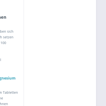
nen
eben sich
ch setzen
 100
l
gnesium
m Tabletten
he
Ihnen