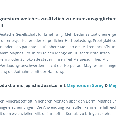
esium welches zusätzlich zu einer ausgegliche
ll
eutsche Gesellschaft für Ernährung. Mehrbedarfssituationen erg
nter psychischer oder körperlicher Hochbelastung. Prophylaktis
n- oder Herzpatienten auf höhere Mengen des Mikronährstoffs. In
amm Magnesium. In derselben Menge an Hülsenfrüchte sitzen
Hering oder Schokolade steuern ihren Teil Magnesium bei. Mit
d Verdauungsbeschwerden macht der Körper auf Magnesiummange
rgung die Aufnahme mit der Nahrung.
dukt ohne jegliche Zusätze mit
Magnesium Spray
&
Ma
 den Mineralstoff oft in höheren Mengen über den Darm. Magnesiu
Mangelerscheinungen. Die Anwendung von außen kann eine hilfreic
it dem essenziellen Mikronährstoff in Kontakt zu bringen , stehen 