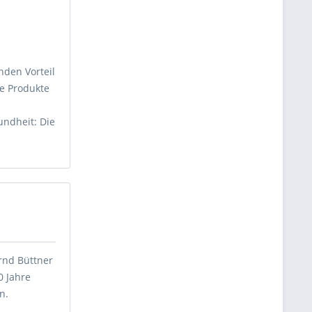
nden Vorteil
e Produkte
undheit: Die
rnd Büttner
0 Jahre
n.