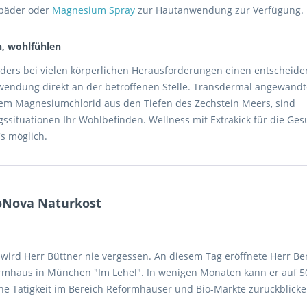
lbäder oder
Magnesium Spray
zur Hautanwendung zur Verfügung.
, wohlfühlen
ers bei vielen körperlichen Herausforderungen einen entscheide
endung direkt an der betroffenen Stelle. Transdermal angewandt
hem Magnesiumchlorid aus den Tiefen des Zechstein Meers, sind
gssituationen Ihr Wohlbefinden. Wellness mit Extrakick für die Ges
s möglich.
koNova Naturkost
 wird Herr Büttner nie vergessen. An diesem Tag eröffnete Herr Be
ormhaus in München "Im Lehel". In wenigen Monaten kann er auf 5
e Tätigkeit im Bereich Reformhäuser und Bio-Märkte zurückblicke