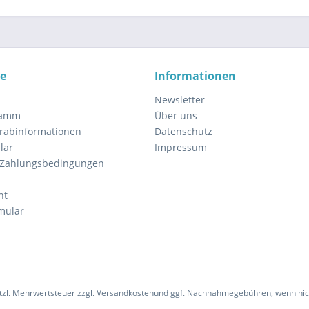
ce
Informationen
Newsletter
ramm
Über uns
orabinformationen
Datenschutz
lar
Impressum
 Zahlungsbedingungen
ht
mular
esetzl. Mehrwertsteuer zzgl. Versandkostenund ggf. Nachnahmegebühren, wenn ni