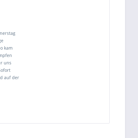
nnerstag
ge
so kam
ämpfen
ür uns
ofort
d auf der