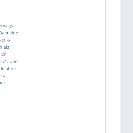
erwegs.
 Da meine
etik-
h als
mich
(2x1. Und
rde ohne
e als
ber
n