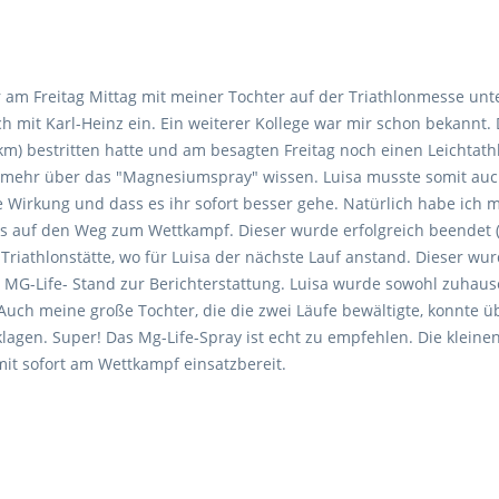
r am Freitag Mittag mit meiner Tochter auf der Triathlonmesse unt
ch mit Karl-Heinz ein. Ein weiterer Kollege war mir schon bekannt.
m) bestritten hatte und am besagten Freitag noch einen Leichtathk
ich mehr über das "Magnesiumspray" wissen. Luisa musste somit auc
ge Wirkung und dass es ihr sofort besser gehe. Natürlich habe ich 
ns auf den Weg zum Wettkampf. Dieser wurde erfolgreich beendet 
 Triathlonstätte, wo für Luisa der nächste Lauf anstand. Dieser wu
 MG-Life- Stand zur Berichterstattung. Luisa wurde sowohl zuhaus
Auch meine große Tochter, die die zwei Läufe bewältigte, konnte ü
agen. Super! Das Mg-Life-Spray ist echt zu empfehlen. Die kleine
t sofort am Wettkampf einsatzbereit.