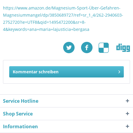
https://www.amazon.de/Magnesium-Sport-Über-Gefahren-
Magnesiummangel/dp/3850689727/ref=sr_1_4/262-2940603-
2752720?ie=UTF8&qid=1495472200&sr=8-
4&keywords=ana+maria+lajusticia+bergasa
Kommentar schreiben
Service Hotline
Shop Service
Informationen